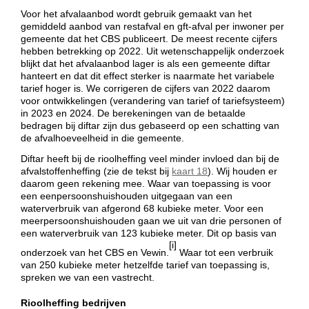
Voor het afvalaanbod wordt gebruik gemaakt van het
gemiddeld aanbod van restafval en gft-afval per inwoner per
gemeente dat het CBS publiceert. De meest recente cijfers
hebben betrekking op 2022. Uit wetenschappelijk onderzoek
blijkt dat het afvalaanbod lager is als een gemeente diftar
hanteert en dat dit effect sterker is naarmate het variabele
tarief hoger is. We corrigeren de cijfers van 2022 daarom
voor ontwikkelingen (verandering van tarief of tariefsysteem)
in 2023 en 2024. De berekeningen van de betaalde
bedragen bij diftar zijn dus gebaseerd op een schatting van
de afvalhoeveelheid in die gemeente.
Diftar heeft bij de rioolheffing veel minder invloed dan bij de
afvalstoffenheffing (zie de tekst bij
kaart 18
). Wij houden er
daarom geen rekening mee. Waar van toepassing is voor
een eenpersoonshuishouden uitgegaan van een
waterverbruik van afgerond 68 kubieke meter. Voor een
meerpersoonshuishouden gaan we uit van drie personen of
een waterverbruik van 123 kubieke meter. Dit op basis van
[i]
onderzoek van het CBS en Vewin.
Waar tot een verbruik
van 250 kubieke meter hetzelfde tarief van toepassing is,
spreken we van een vastrecht.
Rioolheffing bedrijven