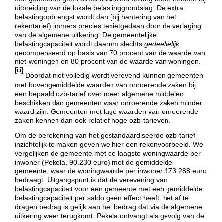
uitbreiding van de lokale belastinggrondslag. De extra
belastingopbrengst wordt dan (bij hantering van het
rekentarief) immers precies tenietgedaan door de verlaging
van de algemene uitkering. De gemeentelijke
belastingcapaciteit wordt daarom slechts
gedeeltelijk
gecompenseerd op basis van 70 procent van de waarde van
niet-woningen en 80 procent van de waarde van woningen.
[iii]
Doordat niet volledig wordt verevend kunnen gemeenten
met bovengemiddelde waarden van onroerende zaken bij
een bepaald ozb-tarief over meer algemene middelen
beschikken dan gemeenten waar onroerende zaken minder
waard zijn. Gemeenten met lage waarden van onroerende
zaken kennen dan ook relatief hoge ozb-tarieven.
Om de berekening van het gestandaardiseerde ozb-tarief
inzichtelijk te maken geven we hier een rekenvoorbeeld. We
vergelijken de gemeente met de laagste woningwaarde per
inwoner (Pekela, 90.230 euro) met de gemiddelde
gemeente, waar de woningwaarde per inwoner 173.288 euro
bedraagt. Uitgangspunt is dat de verevening van
belastingcapaciteit voor een gemeente met een gemiddelde
belastingcapaciteit per saldo geen effect heeft: het af te
dragen bedrag is gelijk aan het bedrag dat via de algemene
uitkering weer terugkomt. Pekela ontvangt als gevolg van de