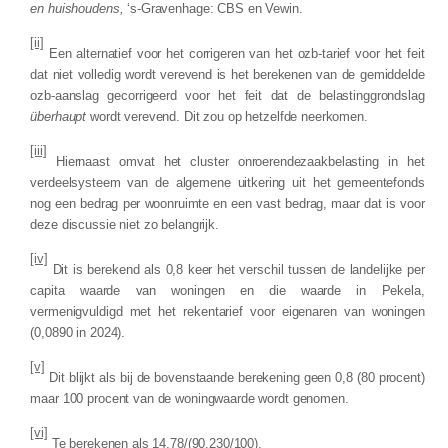
en huishoudens,
‘s-Gravenhage: CBS en Vewin.
[ii]
Een alternatief voor het corrigeren van het ozb-tarief voor het feit
dat niet volledig wordt verevend is het berekenen van de gemiddelde
ozb-aanslag gecorrigeerd voor het feit dat de belastinggrondslag
überhaupt
wordt verevend. Dit zou op hetzelfde neerkomen.
[iii]
Hiernaast omvat het cluster onroerendezaakbelasting in het
verdeelsysteem van de algemene uitkering uit het gemeentefonds
nog een bedrag per woonruimte en een vast bedrag, maar dat is voor
deze discussie niet zo belangrijk.
[iv]
Dit is berekend als 0,8 keer het verschil tussen de landelijke per
capita waarde van woningen en die waarde in
Pekela
,
vermenigvuldigd met het rekentarief voor eigenaren van woningen
(
0,0890
in
2024
).
[v]
Dit blijkt als bij de bovenstaande berekening geen 0,8 (80 procent)
maar 100 procent van de woningwaarde wordt genomen.
[vi]
Te berekenen als
14,78
/(
90.230
/100).