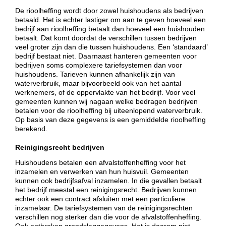
De rioolheffing wordt door zowel huishoudens als bedrijven
betaald. Het is echter lastiger om aan te geven hoeveel een
bedrijf aan rioolheffing betaalt dan hoeveel een huishouden
betaalt. Dat komt doordat de verschillen tussen bedrijven
veel groter zijn dan die tussen huishoudens. Een ‘standaard’
bedrijf bestaat niet. Daarnaast hanteren gemeenten voor
bedrijven soms complexere tariefsystemen dan voor
huishoudens. Tarieven kunnen afhankelijk zijn van
waterverbruik, maar bijvoorbeeld ook van het aantal
werknemers, of de oppervlakte van het bedrijf. Voor veel
gemeenten kunnen wij nagaan welke bedragen bedrijven
betalen voor de rioolheffing bij uiteenlopend waterverbruik.
Op basis van deze gegevens is een gemiddelde rioolheffing
berekend.
Reinigingsrecht bedrijven
Huishoudens betalen een afvalstoffenheffing voor het
inzamelen en verwerken van hun huisvuil. Gemeenten
kunnen ook bedrijfsafval inzamelen. In die gevallen betaalt
het bedrijf meestal een reinigingsrecht. Bedrijven kunnen
echter ook een contract afsluiten met een particuliere
inzamelaar. De tariefsystemen van de reinigingsrechten
verschillen nog sterker dan die voor de afvalstoffenheffing.
Ook ontbreken grondslaggegevens. Het is daarom niet