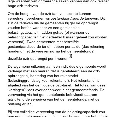
lage waarden van onroerende zaken kennen dan ook relatief
hoge ozb-tarieven.
Om de hoogte van de ozb-tarieven toch te kunnen
vergelijken berekenen wij
gestandaardiseerde
tarieven. Dit
zijn de tarieven die de gemeenten bij gelijke opbrengst
zouden heffen wanneer ze een gemiddelde
belastingcapaciteit hadden gehad (of wanneer de
belastingcapaciteit niet gedeeltelijk maar geheel zou worden
verevend). Twee gemeenten met hetzelfde
gestandaardiseerde tarief hebben per saldo (dus rekening
houdend met de verevening via het gemeentefonds)
[ii]
dezelfde ozb-opbrengst per inwoner.
De algemene uitkering aan een individuele gemeente wordt
verlaagd met een bedrag dat is gerelateerd aan de ozb-
opbrengst bij hantering van het rekentarief
(belastinggrondslag keer rekentarief). Het rekentarief is
afgeleid van het gemiddelde ozb-tarief. Het totaal van deze
‘kortingen’ vloeit overigens weer in het gemeentefonds. De
verevening via het gemeentefonds beïnvloedt daarom
uitsluitend de
verdeling
van het gemeentefonds, niet de
omvang
ervan.
Bij een volledige verevening van de belastingcapaciteit zou
een gemeente geen direct financieel belang meer hebben bij