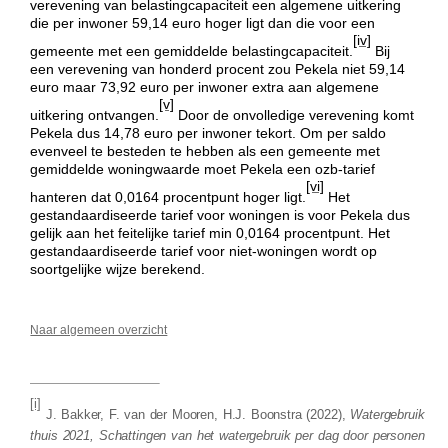
verevening van belastingcapaciteit een algemene uitkering
die per inwoner 59,14 euro hoger ligt dan die voor een
[iv]
gemeente met een gemiddelde belastingcapaciteit.
Bij
een verevening van honderd procent zou Pekela niet 59,14
euro maar 73,92 euro per inwoner extra aan algemene
[v]
uitkering ontvangen.
Door de onvolledige verevening komt
Pekela dus 14,78 euro per inwoner tekort. Om per saldo
evenveel te besteden te hebben als een gemeente met
gemiddelde woningwaarde moet Pekela een ozb-tarief
[vi]
hanteren dat 0,0164 procentpunt hoger ligt.
Het
gestandaardiseerde tarief voor woningen is voor Pekela dus
gelijk aan het feitelijke tarief min 0,0164 procentpunt. Het
gestandaardiseerde tarief voor niet-woningen wordt op
soortgelijke wijze berekend.
Naar algemeen overzicht
[i]
J. Bakker, F. van der Mooren, H.J. Boonstra (2022),
Watergebruik
thuis 2021, Schattingen van het watergebruik per dag door personen